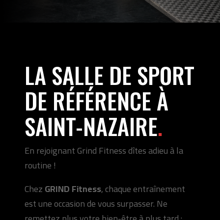
LA SALLE DE SPORT
DE RÉFÉRENCE À
SAINT-NAZAIRE
.
En rejoignant Grind Fitness dîtes adieu à la
routine !
Chez
GRIND Fitness
, chaque entraînement
est une occasion de vous surpasser. Ne
remettez plus votre bien-être à plus tard :