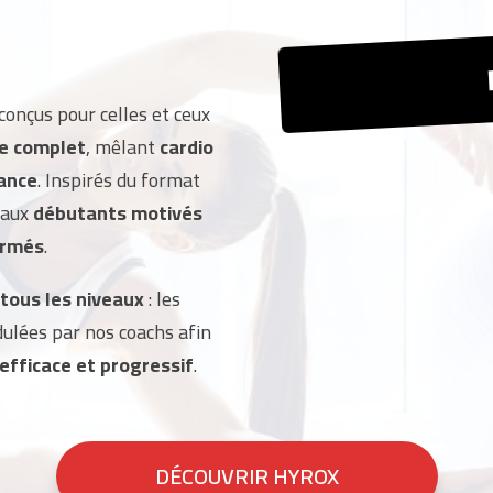
conçus pour celles et ceux
e complet
, mêlant
cardio
rance
. Inspirés du format
 aux
débutants motivés
irmés
.
tous les niveaux
: les
dulées par nos coachs afin
 efficace et progressif
.
DÉCOUVRIR HYROX