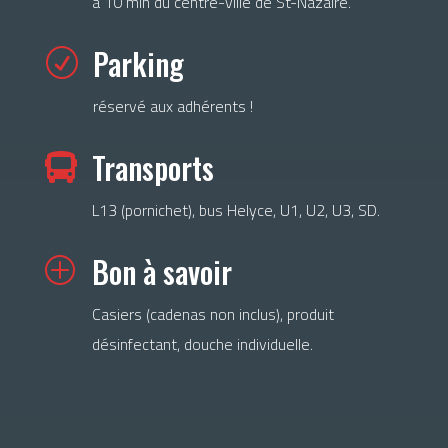
à 10 min du centre-ville de St-Nazaire.
Parking
R
réservé aux adhérents !
Transports

L13 (pornichet), bus Helyce, U1, U2, U3, SD.
Bon à savoir
P
Casiers (cadenas non inclus), produit
désinfectant, douche individuelle.