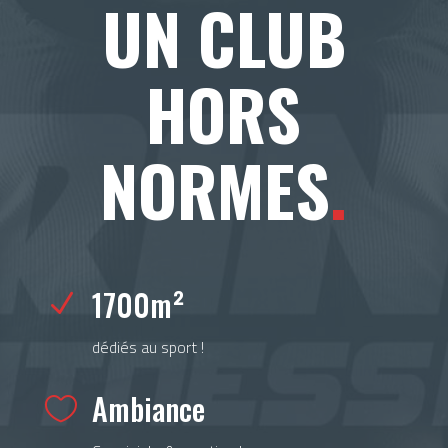
UN CLUB
HORS
NORMES
.
1700m²
N
dédiés au sport !
Ambiance
