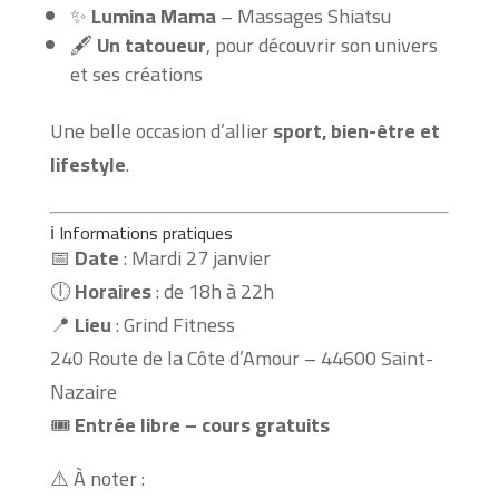
✨
Lumina Mama
– Massages Shiatsu
🖋️
Un tatoueur
, pour découvrir son univers
et ses créations
Une belle occasion d’allier
sport, bien-être et
lifestyle
.
ℹ️ Informations pratiques
📅
Date
: Mardi 27 janvier
🕕
Horaires
: de 18h à 22h
📍
Lieu
: Grind Fitness
240 Route de la Côte d’Amour – 44600 Saint-
Nazaire
🎟️
Entrée libre – cours gratuits
⚠️ À noter :