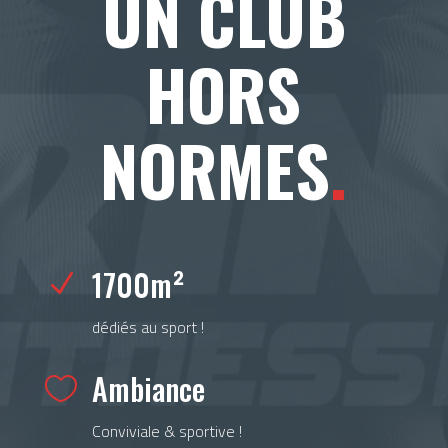
UN CLUB
HORS
NORMES
.
1700m²
N
dédiés au sport !
Ambiance

Conviviale & sportive !